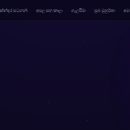
ේන්දර සටහන්
අපල සහ කාල
ගැලපීම්
සුබ මුහුර්ත
අම