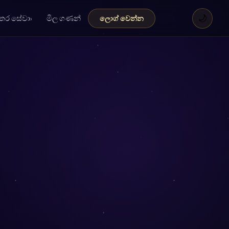
🌙
තර සේවා
මිල ගණන්
ලොග් වෙන්න