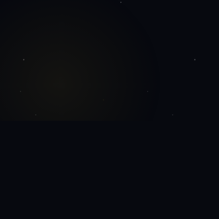
ජ්‍යොති