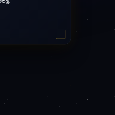
නිමු.