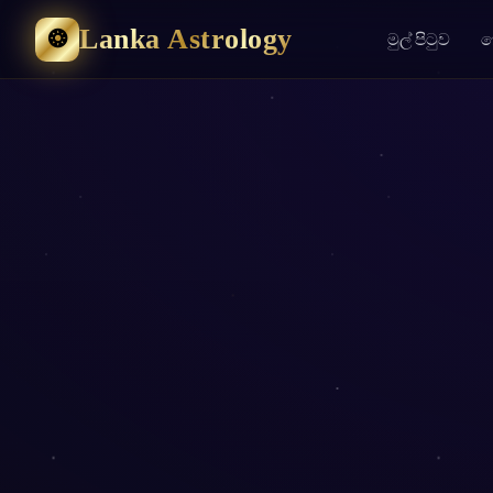
Lanka Astrology
❂
මුල් පිටුව
ක