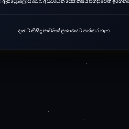
 ඇස්ට්‍රොලොජි වෙබ් අඩවියෙන් ජ්‍යොතිෂය පහසුවෙන් ඉගෙනග
දැනට කිසිදු පාඩමක් ප්‍රකාශයට පත්කර නැත.