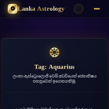
Lanka Astrology
❂
🌙
❂
Tag:
Aquarius
ලංකා ඇස්ට්‍රොලොජි වෙබ් අඩවියෙන් ජ්‍යොතිෂය
පහසුවෙන් ඉගෙනගනිමු.