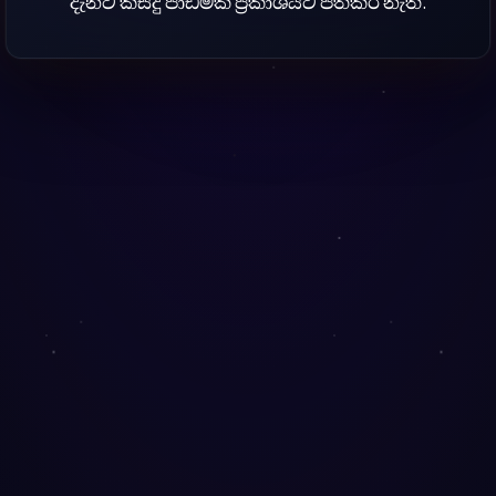
දැනට කිසිදු පාඩමක් ප්‍රකාශයට පත්කර නැත.