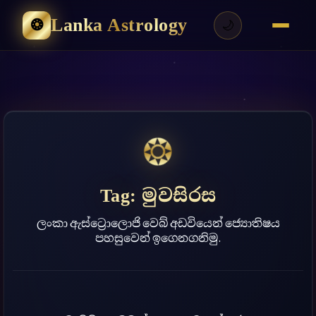
Lanka Astrology
❂
🌙
❂
Tag:
මුවසිරස
ලංකා ඇස්ට්‍රොලොජි වෙබ් අඩවියෙන් ජ්‍යොතිෂය
පහසුවෙන් ඉගෙනගනිමු.