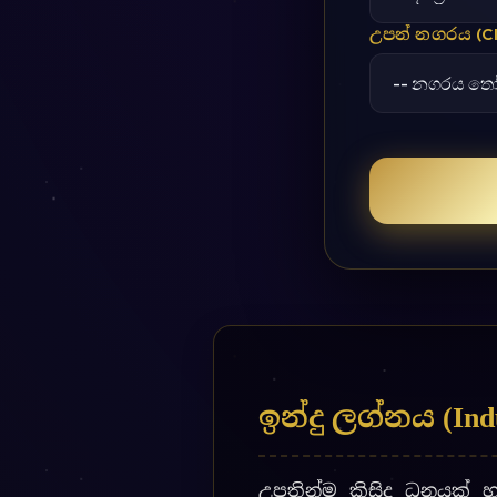
ඉන්දු ලග්නය (Ind
උපතින්ම කිසිදු ධනයක් 
කටිපතියන් වූ” පුද්ගලයින
ඔවුන්ට මේ ස විල ධනයක් ල
යග සහ ජීවිතයේ මූල්යමය
තවත් අති විේෂ රහසිගත
හඳින්වේ.
‘ඉන්දු’ යන්නෙහි අර්ථය ච
චන්ද්රධිපති (චන්ද්ර කිර
ගොඩනගෙන මෙම ස්ථනයෙන්, ඔ
ධනය ගල එන ප්රධනම දිව ඉත