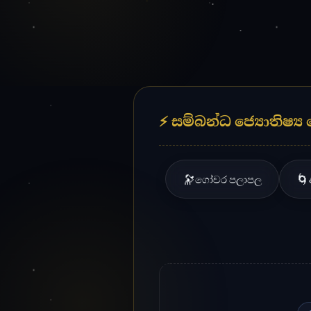
❂
ජ්‍යොති
Lanka Astrology
🔮 ජන්ම පත්