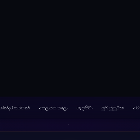
ේන්දර සටහන්
අපල සහ කාල
ගැලපීම්
සුබ මුහුර්ත
අම
❂
න්දු ලග්නය (Wealth Lagna) පරීක්ෂ
ේන්දරයේ පවතින ඉමහත් ධනය සහ සෞභාග්‍යය ලැබෙන මාර්ගය
බලවත් දර්ශකය.
):
උපන් වේලාව (TOB):