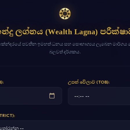
STRICT):
TY):
පරීක්ෂා කරන්න