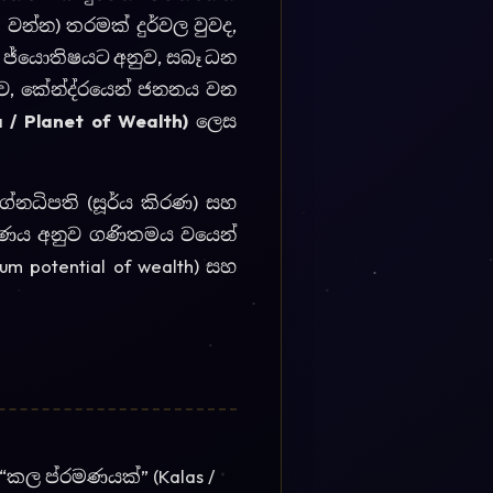
“කල ප්රමණයක්” (Kalas /
.
හය සහ ලග්නයෙන් 9
නගනී. මෙම ග්රහයන්ට හිමි
inder) ලබගනී. එම ඉතිරි
“ඉන්දු ලග්නය” බවට පත්වේ.
 Lagna) සිටීම හ, එහි
lionaire) මට්ටමට යන මහ ධන