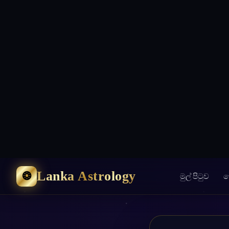
Lanka Astrology
❂
මුල් පිටුව
ක
ඉ
ඔබගේ ක
උපන් දිනය (DOB