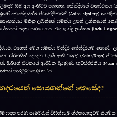
ේන්ද්රයෙන් සොයගන්නේ කෙසේද?
ම සඳහ පරණි සෘෂිවරුන් විසින් සෑම ග්රහයෙකුටම නියමිත 
ර්යයට 30 ක්, චන්ද්රයට 16 ක්, අඟහරුට 6 ක් වයෙන් ආදී වයෙනි
the Kalas):
ප්රථමයෙන්, ඔබගේ උපන් ලග්නයට අධිපති ග්ර
. ඉන්පසු චන්ද්රය සිටින රියෙන් 9 වන්නධිපති කවුදයි හඳු
ට එකතු (Mathematical summation) කරනු ලබයි.
):
එසේ ආ සම්පූර්ණ එකතුව 12 න් බෙද ඉතිරි වන අගය (Rema
 චන්ද්රය සිටින තන සිට ඉදිරියට ගණන් කළ විට හමුවන රිය 
න්දු ලග්නයේ සිකුරු, ගුරු වනි සුබ ග්රහයන් (Benefics in Indu
ගතව සිටීම මඟින් මිලියනපති (Millionaire) හ කටිපති (Bil