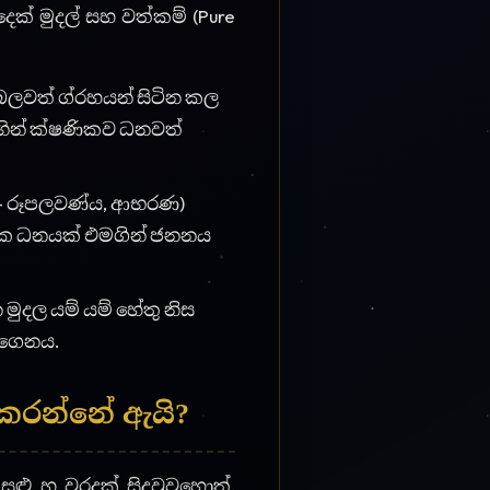
කරගෙනය.
ත කරන්නේ ඇයි?
ළු හ වරදක් සිදුවුවහොත්,
tor
මඟින් වෛදික සහ Swiss
චන්ද්රධිපතිගේ සූක්ෂම කල
ය ගෙන දෙන ග්රහය කවුද?
!