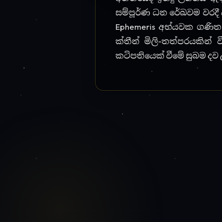
⚡ සම්බන්ධ ජ්‍යොතිෂ්‍ය
🔭
🌀
ගෝචර පලාපල