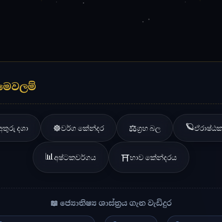
📊
අෂ්ටකවර්ගය
⛩️
භාව කේන්දරය
📖 ජ්‍යොතිෂ්‍ය ශාස්ත්‍රය ගැන වැඩිදුර
🌐 Vedic Astrology (Wikipedia)
🌐 Astro.com
🌐 Drik Panchan
ෂ්‍ය මෙවලම්
ගැලපීම් සහ දෝෂ
‍රය
👑 මහා පොරොන්දම්