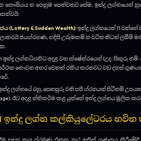
ainage). ඊට අදළ න්තිකර්ම කළ යුත්තේ ඉන්දු ලග්නය මූලික 
 AI ඉන්දු ලග්න කල්කියුලේටරය භවි
ඳීම සඳහ කල ප්රමණ එකතු කර අතින් ගණනය කිරීමේදී සු
 යයි. අපගේ
Lanka Astrology Precise Indu Lagna Calcula
සිද්ධන්ත භවිත කර ඔබගේ කේන්ද්රයේ ලග්නධිපති සහ 
න් වි්ලේෂණය කරයි. ඔබගේ ඉන්දු ලග්නය කොතනද? ධන
දව උදවන්නේ කවදද යන්න අදම නොමිලේම ගණනය කර බලන්න