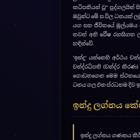
ඉන්දු ලග්නය ක
ඉන්දු ලග්නය ගණනය කිරී
Strengths) ලබ දී ඇත. සූ
කල එකතු කිරීම (Adding 
වන්නධිපති ග්රහය හඳුනගනී
කල ප්රමණයන් සියල්ල එක
12 න් බෙදීම (Division by 12
අගයෙන්, ජන්ම කේන්ද්රයේ
ධන යග ක්රියත්මක වීම:
ඉ
අධිපතිය බලවත්ව කේන්ද්ර