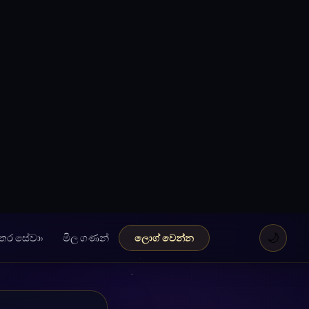
🌙
තර සේවා
මිල ගණන්
ලොග් වෙන්න
ාව
 පෙන්වන