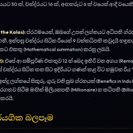
කරයි.
්රයගික බලපෑම
ක සෞඛ්යය හ පෙනුම පෙන්වනව සේම, ඉන්දු ලග්නයෙන් හුදෙ
පෙන්වයි:
ය (Lottery & Sudden Wealth):
ඉන්දු ලග්නයෙන් 11 වන්නේ
, ලොතරයි ජයග්රහණ, හදිසි උරුමකම් හ වටින නිධන් ලබීම් 
හක.
:
ඉන්දු ලග්නධිපතිට අදළ වන ක්ෂේත්රයෙන් (උද: සිකුරු න
අසර්ථක නොවන අතර වෙනත් රකිය කරනවට වඩ දහස් ගුණ
ෙරේ.
ඉන්දු ලග්නයේ රහු, සෙනසුරු වනි පපී ග්රහයන් සිටීනම් උපයන