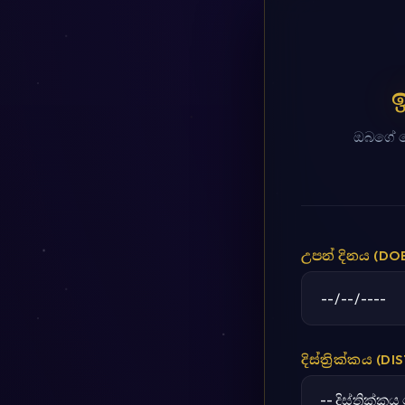
දිස්ත්‍රික්කය (DI
උපන් නගරය (CI