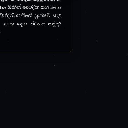
📅
ක
වාර්ෂික කේන්දරය