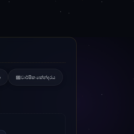
g
ශ්‍රේෂ්ඨ ජ්‍යොතිෂ සම්පත්
🌐 පාරම්පරික ජ්‍යොතිෂ ශාස්ත්‍රය