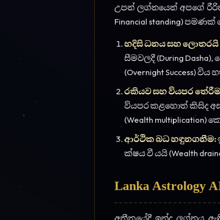
ක්ෂය වී යයි (Wealth dr
Lanka Astrology
අතීතයේදී ඉන්දු ලග්නය ඇ
සම්පූර්ණ ධන රේඛවම වරදී
Ephemeris අභ්යවක ගණිත 
ක්තීන් මිලි-තත්පරයකි
කටිපතියෙක් වීමේ සුබම 