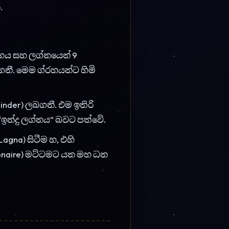
ක් මුදල් සහ වත්කම් (Pure
 බලවත් ග්රහයන් සිටින කල
මඟින් ක්ෂණිකව ධනවත්
ම් – රූපලවණ්ය, ආභරණ)
යක ධනයක් එමගින් ජනනය
 මුදල යම් යම් හේතු නිස