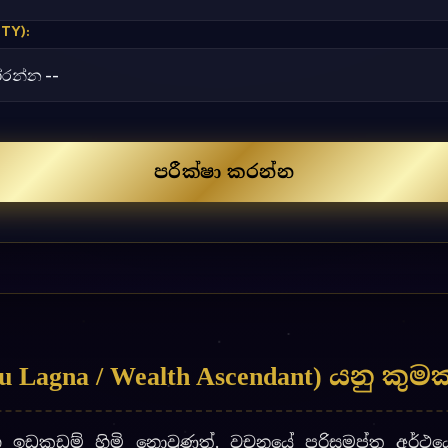
u Lagna / Wealth Ascendant) යනු කුමක
හ ඉඩකඩම් හිමි නොවුණත්, වචනයේ පරිසමප්ත අර්ථයෙ
් පිළිබඳව ඔබ අස ඇතිවට සකනත. කේන්ද්රයේ ධනස්ථනය (2 
බුණේ කෙසේද යන්න ප්රහේලිකවකි (Astro-Mystery). වෛදි
 සෞභග්යය මනිනු ලබන්නේ සමන්ය උපන් ලග්නයෙන් නො
 ලග්නයක් පදක කරගෙනය. එය
ඉන්දු ලග්නය (Indu Lagna
න්ද්රයයි. එහෙත් මෙය සමන්ය චන්ද්ර කේන්ද්රයම නොවේ. ල
ණ) යන ග්රහයින් දෙදෙනට ලබී ඇති “කල” (Kalas/Rays) 
බගේ ජීවිතයේ ආර්ථික දියුණුවේ කූටප්රප්තිය (Maximum
මත් පහදිලිව හෙළි කරයි.