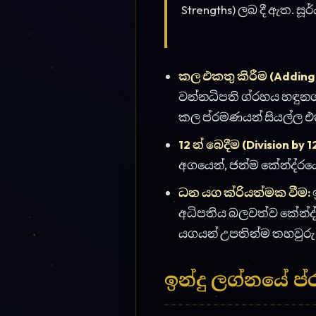
යගයන් උපතින්ම තහවුරු 
ඉන්දු ලග්නයේ ප
උපන් ලග්නයෙන් අපගේ රීරි
Financial standing) පමණක් 
හදිසි ධනය සහ ලොතරයි ජ
සීමවලදී (During Dasha)
(Overnight Success) විය 
රකියව සහ ව්යපර තේරීම
ව්යපර කළහොත් කිසිද 
(Wealth multiplication) ක
ආර්ථික බධ හඳුනගනීම: