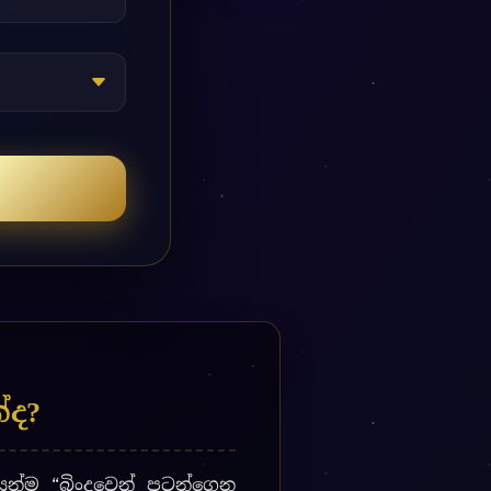
්ද?
න්ම “බිංදුවෙන් පටන්ගෙන
වන්න) තරමක් දුර්වල වුවද,
ක ජ්යොතිෂයට අනුව, සබෑ ධන
ව, කේන්ද්රයෙන් ජනනය වන
 / Planet of Wealth)
ලෙස
ග්නධිපති (සූර්ය කිරණ) සහ
ප්රමණය අනුව ගණිතමය වයෙන්
 potential of wealth) සහ