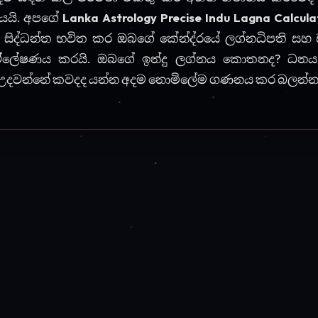
 මෙවලම්
🪐
☸️
⚖️
අතුරු දශා
වර්ග කේන්දර
ග්‍රහ බල
ඒරාෂ්ඨ