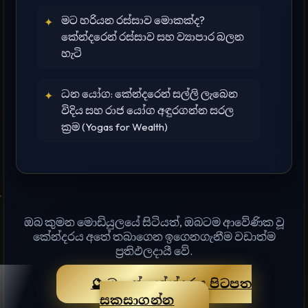
මට හරියන රස්සාව මොකක්ද?
✦
කේන්දරෙන් රස්සාව සහ ව්‍යාපාර බලන
හැටි
ධන යෝග: කේන්දරෙන් සල්ලි ලැබෙන
✦
විදිය සහ රාජ යෝග අඳුරගන්න සරල
ක්‍රම (Yogas for Wealth)
ඔබ කුමන මොඩියුලයේ සිටියත්, ඔබටම ආවේණික වූ
කේන්දරය අතේ තබාගෙන ඉගෙනගැනීම වඩාත්ම
ප්‍රතිඵලදායී වේ.
🔮 මාගේ කේන්දරය පිටපත
සකසාගන්න