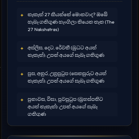
නැකැත් 27 කියන්නේ මොනවාද? ඔබේ
✦
හැබෑ ගතිගුණ හැංගිලා තියෙන තැන (The
27 Nakshatras)
අස්ලිස, දෙට, රේවතී (බුධට අයත්
✦
නැකැත්): උපන් අයගේ සැබෑ ගතිගුණ
පුස, අනුර, උත්‍රපුටුප (සෙනසුරුට අයත්
✦
නැකැත්): උපන් අයගේ සැබෑ ගතිගුණ
පුනාවස, විසා, පුවපුටුප (බ්‍රහස්පතිට
✦
අයත් නැකැත්): උපන් අයගේ සැබෑ
ගතිගුණ
අද, සා, සියාවස (රාහුට අයත් නැකැත්):
✦