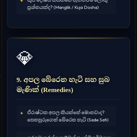
✦
ප්‍රශ්නයක්ද? (Manglik / Kuja Dosha)
💎
9. අපල බේරෙන හැටි සහ සුබ
මැණික් (Remedies)
ඒරාෂ්ටක අපල කියන්නේ මොනවාද?
✦
සෙනසුරුගෙන් බේරෙන හැටි (Sade Sati)