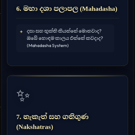
රාහුගෙන් හදිසි ධනය ලැබෙන හැටි
6. මහා දශා පලාපල (Mahadasha)
(Lunar Nodes)
ග්‍රහයෝ ආපස්සට යනවද? වක්‍ර වීම
✦
දසා සහ භුක්ති කියන්නේ මොනවාද?
✦
කියන්නේ මොකක්ද? (Retrograde
ඔබේ හොඳම කාලය එන්නේ කවදාද?
Planets)
(Mahadasha System)
ගෝචර ගමන: අද ග්‍රහයෝ ඉන්න තැන
✦
අනුව අපිට වෙන දේවල් (Planetary
Transits)
✨
ග්‍රහණ හැදෙන්නේ කොහොමද?
✦
කේන්දරේට බලපාන්නේ කොහොමද?
(Eclipses in Astrology)
7. නැකැත් සහ ගතිගුණ
(Nakshatras)