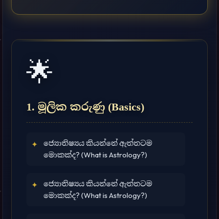
🌟
1. මූලික කරුණු (Basics)
ජ්‍යොතිෂ්‍යය කියන්නේ ඇත්තටම
✦
මොකක්ද? (What is Astrology?)
ජ්‍යොතිෂ්‍යය කියන්නේ ඇත්තටම
✦
මොකක්ද? (What is Astrology?)