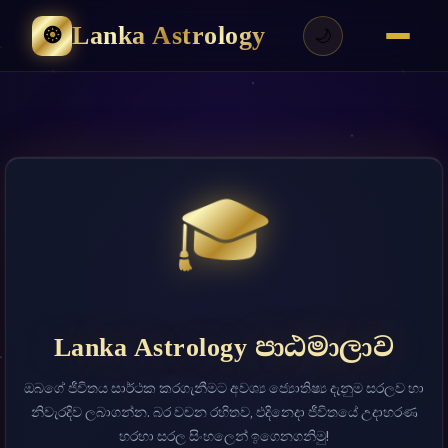
Lanka Astrology
❂
🌙
🎓
Lanka Astrology පාඨමාලාව
ඔබගේ ජීවිතය සාර්ථක කරගැනීමට අවශ්‍ය ජ්‍යොතිෂ්‍ය දැනුම සරලව හා
නිවැරදිව ලබාගන්න. බර වචන රහිතව, එදිනෙදා ජීවිතයේ උදාහරණ
හරහා සරල සිංහලෙන් ඉගෙනගනිමු!