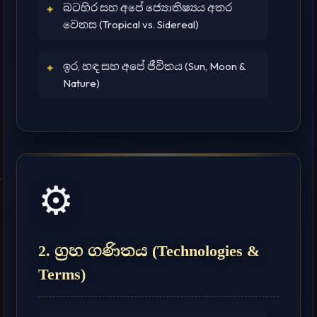
බටහිර සහ අපේ ජ්‍යොතිෂ්‍යය අතර
✦
වෙනස (Tropical vs. Sidereal)
ඉර, හඳ සහ අපේ ජීවිතය (Sun, Moon &
✦
Nature)
⚙️
2. ග්‍රහ ගණිතය (Technologies &
Terms)