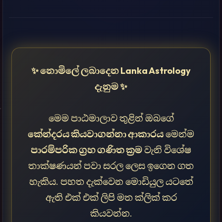
✨ නොමිලේ ලබාදෙන Lanka Astrology
දැනුම ✨
මෙම පාඨමාලාව තුළින් ඔබගේ
කේන්දරය කියවාගන්නා ආකාරය
මෙන්ම
පාරම්පරික ග්‍රහ ගණිත ක්‍රම
වැනි විශේෂ
තාක්ෂණයන් පවා සරල ලෙස ඉගෙන ගත
හැකිය. පහත දැක්වෙන මොඩියුල යටතේ
ඇති එක් එක් ලිපි මත ක්ලික් කර
කියවන්න.