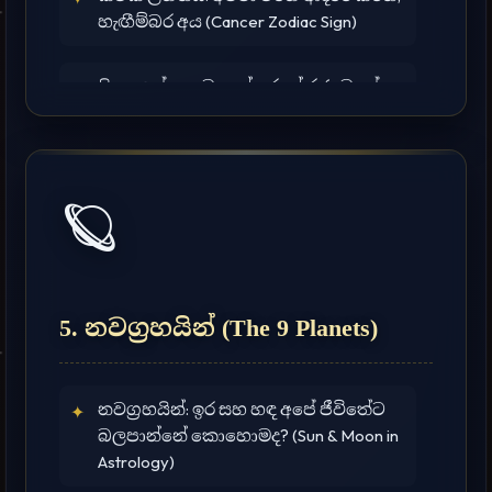
හැඟීම්බර අය (Cancer Zodiac Sign)
සිංහ ලග්නය: වනාන්තරයේ රජා වගේ
✦
ජීවත්වෙන අය (Leo Zodiac Sign)
කන්‍යා ලග්නය: හැමදේම දශමයට
✦
🪐
හොයන, පිළිවෙලට වැඩ කරන අය (Virgo
Zodiac Sign)
තුලා ලග්නය: ලස්සන, සාධාරණය සහ
✦
සමබර ජීවිතයක් හොයන අය (Libra
5. නවග්‍රහයින් (The 9 Planets)
Zodiac Sign)
නවග්‍රහයින්: ඉර සහ හඳ අපේ ජීවිතේට
✦
වෘශ්චික ලග්නය: අභිරහස්, බලවත් සහ
✦
බලපාන්නේ කොහොමද? (Sun & Moon in
පළිගන්නා අයද? (Scorpio Zodiac Sign)
Astrology)