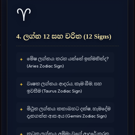
♈
4. ලග්න 12 සහ චරිත (12 Signs)
මේෂ ලග්නය: තරහ යන්නේ ඉක්මනින්ද?
✦
(Aries Zodiac Sign)
වෘෂභ ලග්නය: ආදරය, කෑම බීම, සහ
✦
ඉවසීම (Taurus Zodiac Sign)
මිථුන ලග්නය: කතාබහට දක්ෂ, හැමදේම
✦
දැනගන්න ආස අය (Gemini Zodiac Sign)
කටක ලග්නය: අම්මා වගේ ආදරේ කරන,
✦