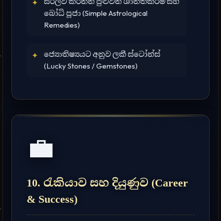
සරලව කරන්න පුළුවන් ශාන්තිකර්ම සහ
✦
බෝධි පූජා (Simple Astrological
Remedies)
ජ්‍යොතිෂ්‍යයට අනුව ලකී ස්ටෝන්ස්
✦
(Lucky Stones / Gemstones)
💼
10. රැකියාව සහ දියුණුව (Career
& Success)