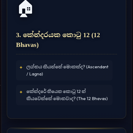
🏠
3. කේන්දරයක කොටු 12 (12
Bhavas)
ලග්නය කියන්නේ මොකක්ද? (Ascendant
✦
/ Lagna)
කේන්දරේ තියෙන කොටු 12 න්
✦
කියවෙන්නේ මොනවාද? (The 12 Bhavas)