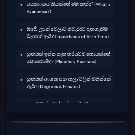
අයනාංශය කියන්නේ මොකක්ද? (What is
✦
Ayanamsa?)
ඔබේ උපන් වෙලාව නිවැරදිව දැනගැනීම
✦
වැදගත් ඇයි? (Importance of Birth Time)
ග්‍රහයින් ඉන්න තැන හරියටම හොයන්නේ
✦
කොහොමද? (Planetary Positions)
ග්‍රහයින් අංශක සහ කලා වලින් මනින්නේ
✦
ඇයි? (Degrees & Minutes)
කොටුවක් පටන්ගන්න හරියම තැන
✦
(House Cusps)